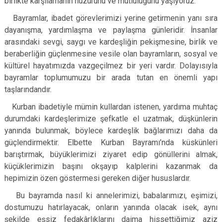
birlikte karşılamanın huzurunu ve mutluluğunu yaşıyoruz.
Çatalca
Şile
Esenyurt
Bayramlar, ibadet görevlerimizi yerine getirmenin yanı sıra
Esenler
Silivri
Sancaktepe
dayanışma, yardımlaşma ve paylaşma günleridir. İnsanlar
Eyüpsultan
Şişli
Sultangazi
arasındaki sevgi, saygı ve kardeşliğin pekişmesine, birlik ve
beraberliğin güçlenmesine vesile olan bayramların, sosyal ve
kültürel hayatımızda vazgeçilmez bir yeri vardır. Dolayısıyla
bayramlar toplumumuzu bir arada tutan en önemli yapı
taşlarındandır.
Kurban ibadetiyle mümin kullardan istenen, yardıma muhtaç
durumdaki kardeşlerimize şefkatle el uzatmak, düşkünlerin
yanında bulunmak, böylece kardeşlik bağlarımızı daha da
güçlendirmektir. Elbette Kurban Bayramı’nda küskünleri
barıştırmak, büyüklerimizi ziyaret edip gönüllerini almak,
küçüklerimizin başını okşayıp kalplerini kazanmak da
hepimizin özen göstermesi gereken diğer hususlardır.
Bu bayramda nasıl ki annelerimizi, babalarımızı, eşimizi,
dostumuzu hatırlayacak, onların yanında olacak isek, aynı
şekilde eşsiz fedakârlıklarını daima hissettiğimiz aziz