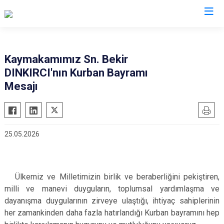
İstanbul
Kaymakamımız Sn. Bekir
DINKIRCI'nın Kurban Bayramı
Adalar
Fatih
Sultanbeyli
Mesajı
Avcılar
Gaziosmanpaşa
Tuzla
Bağcılar
Güngören
Ümraniye
Bahçelievler
Kadıköy
Üsküdar
25.05.2026
Bakırköy
Kağıthane
Zeytinburnu
Bayrampaşa
Kartal
Arnavutköy
Beşiktaş
Küçükçekmece
Ataşehir
Ülkemiz ve Milletimizin birlik ve beraberliğini pekiştiren,
Beykoz
Maltepe
Başakşehir
milli ve manevi duyguların, toplumsal yardımlaşma ve
dayanışma duygularının zirveye ulaştığı, ihtiyaç sahiplerinin
Beyoğlu
Pendik
Beylikdüzü
her zamankinden daha fazla hatırlandığı Kurban bayramını hep
Büyükçekmece
Sarıyer
Çekmeköy