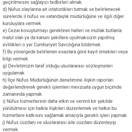
geçirilmesini sağlayıcı tedbirleri almak.
Çatalca
Şile
Esenyurt
d) Nüfus olaylarına ait istatistikleri tutmak ve belirlenecek
Esenler
Silivri
Sancaktepe
sürelerde il nüfus ve vatandaşlık müdürlüğüne ve ilgili diğer
kuruluşlara vermek.
Eyüpsultan
Şişli
Sultangazi
e) Cezai kovuşturmayı gerektiren halleri ve mutlak butlanla
malul olan ya da kanuni şekillere uyulmaksızın yapılmış
evlilikleri o yer Cumhuriyet Savcılığına bildirmek.
f) Bu yönergede belirlenen esaslara göre kayıt örnekleri veya
bilgi vermek.
g) Devletimizin taraf olduğu uluslararası sözleşmeleri
uygulamak.
h) İlçe Nüfus Müdürlüğünün denetimine ilişkin raporları
değerlendirerek gerekli işlemleri mevzuata uygun biçimde
zamanında yapmak.
i) Nüfus hizmetlerinin daha etkin ve verimli bir şekilde
yürütülmesi için halkla ilişkileri düzenlemek ve halkın bu
hizmetlere katkısını sağlamak amacıyla gerekli işleri yapmak.
j) Nüfus cüzdanı ve uluslararası aile cüzdanı düzenleyip
vermek.