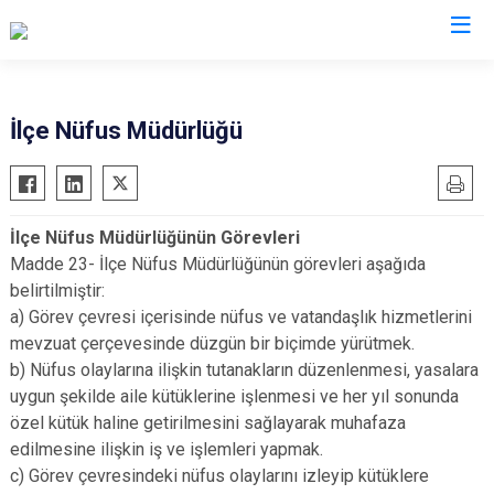
İstanbul
İlçe Nüfus Müdürlüğü
Adalar
Fatih
Sultanbeyli
Avcılar
Gaziosmanpaşa
Tuzla
İlçe Nüfus Müdürlüğünün Görevleri
Bağcılar
Güngören
Ümraniye
Madde 23- İlçe Nüfus Müdürlüğünün görevleri aşağıda
Bahçelievler
Kadıköy
Üsküdar
belirtilmiştir:
Bakırköy
Kağıthane
Zeytinburnu
a) Görev çevresi içerisinde nüfus ve vatandaşlık hizmetlerini
mevzuat çerçevesinde düzgün bir biçimde yürütmek.
Bayrampaşa
Kartal
Arnavutköy
b) Nüfus olaylarına ilişkin tutanakların düzenlenmesi, yasalara
Beşiktaş
Küçükçekmece
Ataşehir
uygun şekilde aile kütüklerine işlenmesi ve her yıl sonunda
Beykoz
Maltepe
Başakşehir
özel kütük haline getirilmesini sağlayarak muhafaza
Beyoğlu
Pendik
Beylikdüzü
edilmesine ilişkin iş ve işlemleri yapmak.
c) Görev çevresindeki nüfus olaylarını izleyip kütüklere
Büyükçekmece
Sarıyer
Çekmeköy