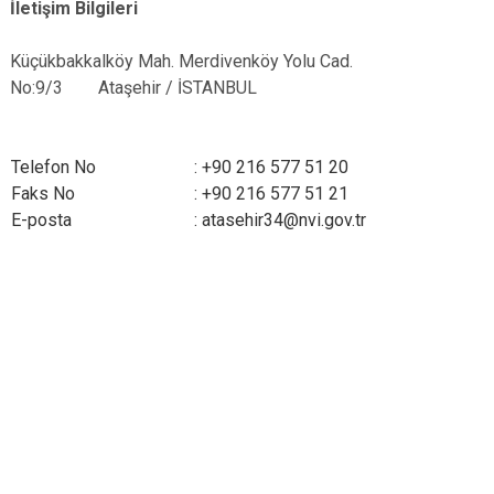
İletişim Bilgileri
Küçükbakkalköy Mah. Merdivenköy Yolu Cad.
No:9/3 Ataşehir / İSTANBUL
Telefon No
: +90 216 577 51 20
Faks No
: +90 216 577 51 21
E-posta
: atasehir34@nvi.gov.tr