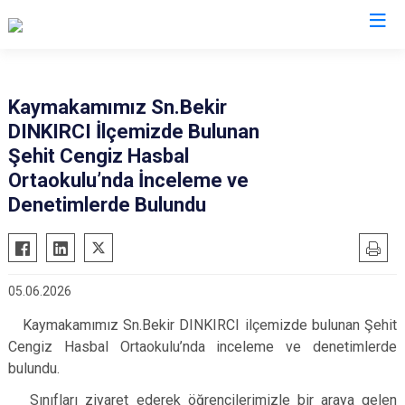
İstanbul
Kaymakamımız Sn.Bekir
DINKIRCI İlçemizde Bulunan
Adalar
Fatih
Sultanbeyli
Şehit Cengiz Hasbal
Avcılar
Gaziosmanpaşa
Tuzla
Ortaokulu’nda İnceleme ve
Bağcılar
Güngören
Ümraniye
Denetimlerde Bulundu
Bahçelievler
Kadıköy
Üsküdar
Bakırköy
Kağıthane
Zeytinburnu
Bayrampaşa
Kartal
Arnavutköy
05.06.2026
Beşiktaş
Küçükçekmece
Ataşehir
Kaymakamımız Sn.Bekir DINKIRCI ilçemizde bulunan Şehit
Beykoz
Maltepe
Başakşehir
Cengiz Hasbal Ortaokulu’nda inceleme ve denetimlerde
Beyoğlu
Pendik
Beylikdüzü
bulundu.
Büyükçekmece
Sarıyer
Çekmeköy
Sınıfları ziyaret ederek öğrencilerimizle bir araya gelen