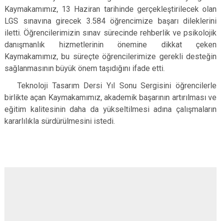
Kaymakamımız, 13 Haziran tarihinde gerçekleştirilecek olan
Çatalca
Şile
Esenyurt
LGS sınavına girecek 3.584 öğrencimize başarı dileklerini
Esenler
Silivri
Sancaktepe
iletti. Öğrencilerimizin sınav sürecinde rehberlik ve psikolojik
Eyüpsultan
Şişli
Sultangazi
danışmanlık hizmetlerinin önemine dikkat çeken
Kaymakamımız, bu süreçte öğrencilerimize gerekli desteğin
sağlanmasının büyük önem taşıdığını ifade etti.
Teknoloji Tasarım Dersi Yıl Sonu Sergisini öğrencilerle
birlikte açan Kaymakamımız, akademik başarının artırılması ve
eğitim kalitesinin daha da yükseltilmesi adına çalışmaların
kararlılıkla sürdürülmesini istedi.