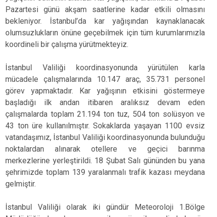
Çatalca
Pazartesi günü akşam saatlerine kadar etkili olmasını
Şile
Esenyurt
bekleniyor. İstanbul’da kar yağışından kaynaklanacak
Esenler
Silivri
Sancaktepe
olumsuzlukların önüne geçebilmek için tüm kurumlarımızla
Eyüpsultan
Şişli
Sultangazi
koordineli bir çalışma yürütmekteyiz.
İstanbul Valiliği koordinasyonunda yürütülen karla
mücadele çalışmalarında 10.147 araç, 35.731 personel
görev yapmaktadır. Kar yağışının etkisini göstermeye
başladığı ilk andan itibaren aralıksız devam eden
çalışmalarda toplam 21.194 ton tuz, 504 ton solüsyon ve
43 ton üre kullanılmıştır. Sokaklarda yaşayan 1100 evsiz
vatandaşımız, İstanbul Valiliği koordinasyonunda bulunduğu
noktalardan alınarak otellere ve geçici barınma
merkezlerine yerleştirildi. 18 Şubat Salı gününden bu yana
şehrimizde toplam 139 yaralanmalı trafik kazası meydana
gelmiştir.
İstanbul Valiliği olarak iki gündür Meteoroloji 1.Bölge