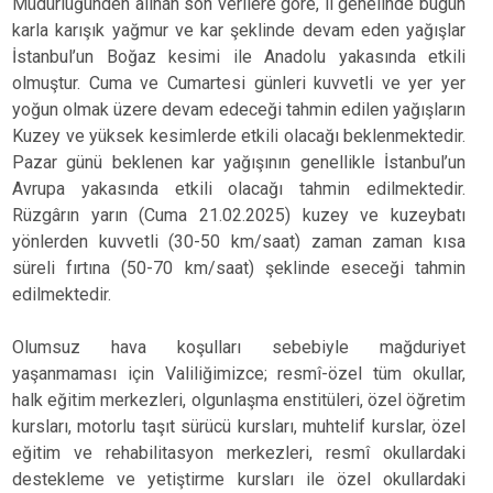
Müdürlüğünden alınan son verilere göre, il genelinde bugün
karla karışık yağmur ve kar şeklinde devam eden yağışlar
İstanbul’un Boğaz kesimi ile Anadolu yakasında etkili
olmuştur. Cuma ve Cumartesi günleri kuvvetli ve yer yer
yoğun olmak üzere devam edeceği tahmin edilen yağışların
Kuzey ve yüksek kesimlerde etkili olacağı beklenmektedir.
Pazar günü beklenen kar yağışının genellikle İstanbul’un
Avrupa yakasında etkili olacağı tahmin edilmektedir.
Rüzgârın yarın (Cuma 21.02.2025) kuzey ve kuzeybatı
yönlerden kuvvetli (30-50 km/saat) zaman zaman kısa
süreli fırtına (50-70 km/saat) şeklinde eseceği tahmin
edilmektedir.
Olumsuz hava koşulları sebebiyle mağduriyet
yaşanmaması için Valiliğimizce; resmî-özel tüm okullar,
halk eğitim merkezleri, olgunlaşma enstitüleri, özel öğretim
kursları, motorlu taşıt sürücü kursları, muhtelif kurslar, özel
eğitim ve rehabilitasyon merkezleri, resmî okullardaki
destekleme ve yetiştirme kursları ile özel okullardaki