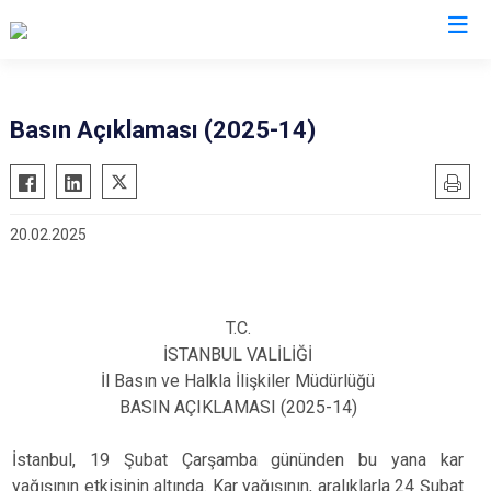
İstanbul
Basın Açıklaması (2025-14)
Adalar
Fatih
Sultanbeyli
Avcılar
Gaziosmanpaşa
Tuzla
20.02.2025
Bağcılar
Güngören
Ümraniye
Bahçelievler
Kadıköy
Üsküdar
Bakırköy
Kağıthane
Zeytinburnu
T.C.
Bayrampaşa
Kartal
Arnavutköy
İSTANBUL VALİLİĞİ
Beşiktaş
Küçükçekmece
Ataşehir
İl Basın ve Halkla İlişkiler Müdürlüğü
BASIN AÇIKLAMASI (2025-14)
Beykoz
Maltepe
Başakşehir
Beyoğlu
Pendik
Beylikdüzü
İstanbul, 19 Şubat Çarşamba gününden bu yana kar
Büyükçekmece
Sarıyer
Çekmeköy
yağışının etkisinin altında. Kar yağışının, aralıklarla 24 Şubat