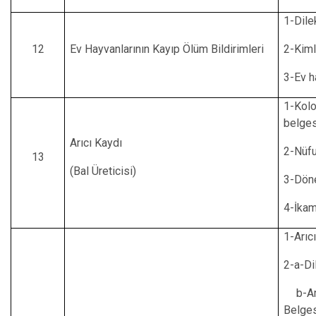
1-Dile
12
Ev Hayvanlarının Kayıp Ölüm Bildirimleri
2-Kiml
3-Ev h
1-Kolo
belges
Arıcı Kaydı
2-Nüfu
13
(Bal Üreticisi)
3-Dön
4-İkam
1-Arıc
2-a-Di
b-Arıc
Belges