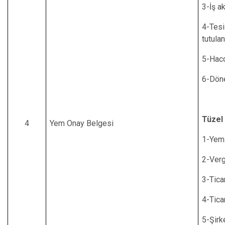
3-İş a
4-Tes
tutula
5-Hacc
6-Dön
Tüzel 
4
Yem Onay Belgesi
1-Yem 
2-Verg
3-Tica
4-Tica
5-Şirk