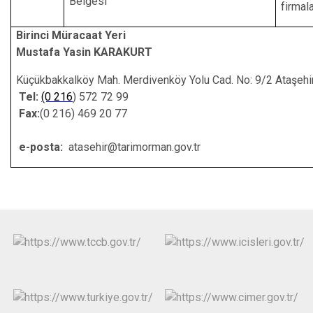
Belgesi
firmal
Birinci Müracaat Yeri İki
Mustafa Yasin KARAKURT Bek
Küçükbakkalköy Mah.
Merdivenköy Yolu Cad. No: 9/2 A
Tel:
(0 216
) 572 72
Fax:
(0 216) 469 20 77
e-posta:
atasehir@tarimorman.gov.tr
e-