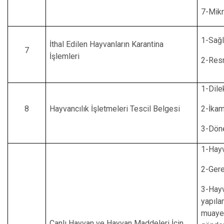
7-Mikr
1-Sağl
İthal Edilen Hayvanların Karantina
7
İşlemleri
2-Resm
1-Dile
8
Hayvancılık İşletmeleri Tescil Belgesi
2-İkam
3-Dön
1-Hayv
2-Gerek
3-Hay
yapıla
muaye
Canlı Hayvan ve Hayvan Maddeleri İçin