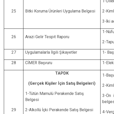
1-Dile
25
Bitki Koruma Ürünleri Uygulama Belgesi
2-Kiml
3-İki 
1-Nüfu
26
Arazi Gelir Tespit Raporu
2-Tapu
27
Uygulamalarla İlgili Şikayetler
1- Baş
28
CİMER Başvuru
1-Elek
TAPDK
1-Başv
(Gerçek Kişiler İçin Satış Belgeleri)
2-Kiml
1-Tütün Mamulü Perakende Satış
3-Ön 
Belgesi
belges
29
2-Alkollü İçki Perakende Satış Belgesi
4-Verg