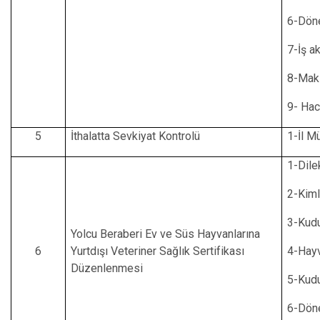
6-Dön
7-İş a
8-Maki
9- Hac
5
İthalatta Sevkiyat Kontrolü
1-İl M
1-Dile
2-Kiml
3-Kudu
Yolcu Beraberi Ev ve Süs Hayvanlarına
6
Yurtdışı Veteriner Sağlık Sertifikası
4-Hay
Düzenlenmesi
5-Kudu
6-Dön