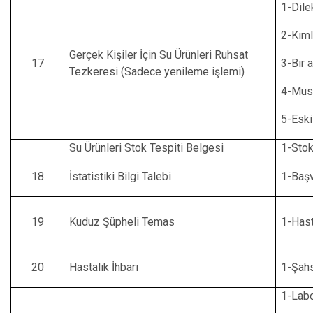
1-Dile
2-Kiml
Gerçek Kişiler İçin Su Ürünleri Ruhsat
17
3-Bir 
Tezkeresi (Sadece yenileme işlemi)
4-Müst
5-Eski
Su Ürünleri Stok Tespiti Belgesi
1-Stok
18
İstatistiki Bilgi Talebi
1-Başv
19
Kuduz Şüpheli Temas
1-Hast
20
Hastalık İhbarı
1-Şahs
1-Labo