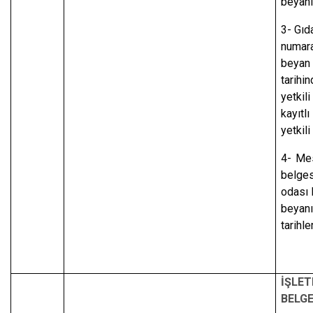
beyanı
3- Gıda
numara
beyan 
tarihi
yetkili
kayıtl
yetkili
4- Mes
belges
odası 
beyanı
tarihle
İŞLE
BELG