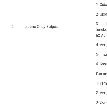
1-Gıda
2-Gıda
3-İşle
2
İşletme Onay Belgesi
hareke
az A3 
4-Verg
5-İmza
6-Kanu
Gerçe
1-Yem 
2-Verg
3-Dön