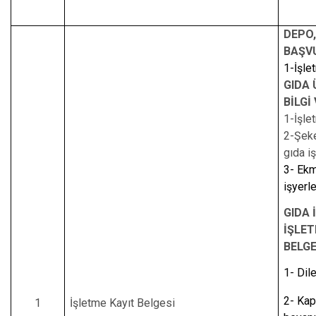
Çatalca
Şile
Esenyurt
DEPO
Esenler
Silivri
Sancaktepe
BAŞVU
Eyüpsultan
Şişli
Sultangazi
1-İşle
GIDA 
BİLGİ
1-İşle
2-Şeke
gıda i
3- Ekm
işyerle
GIDA 
İŞLET
BELG
1- Dil
2- Kap
1
İşletme Kayıt Belgesi