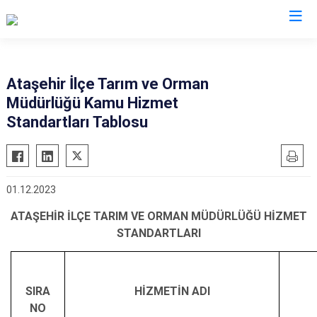
İstanbul
Ataşehir İlçe Tarım ve Orman
Müdürlüğü Kamu Hizmet
Adalar
Fatih
Sultanbeyli
Standartları Tablosu
Avcılar
Gaziosmanpaşa
Tuzla
Bağcılar
Güngören
Ümraniye
Bahçelievler
Kadıköy
Üsküdar
01.12.2023
Bakırköy
Kağıthane
Zeytinburnu
ATAŞEHİR İLÇE TARIM VE ORMAN MÜDÜRLÜĞÜ HİZMET
Bayrampaşa
Kartal
Arnavutköy
STANDARTLARI
Beşiktaş
Küçükçekmece
Ataşehir
Beykoz
Maltepe
Başakşehir
Beyoğlu
Pendik
Beylikdüzü
S
IRA
HİZMETİN ADI
NO
Büyükçekmece
Sarıyer
Çekmeköy