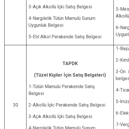
3-Açık Alkollü İçki Satış Belgesi
5-Mes
Alkoll
4-Nargilelik Tütün Mamulü Sunum
Uygunluk Belgesi
6-Nar
Uygunl
5-Etil Alkol Perakende Satış Belgesi
1-Başv
2-Kiml
TAPDK
3-Ön 
(Tüzel Kişiler İçin Satış Belgeleri)
belges
1-Tütün Mamulü Perakende Satış
4-Tica
Belgesi
5-İmza
30
2-Alkollü İçki Perakende Satış Belgesi
6-Elek
3-Açık Alkollü İçki Satış Belgesi
7-Verg
4-Nargilelik Tütün Mamulü Sunum