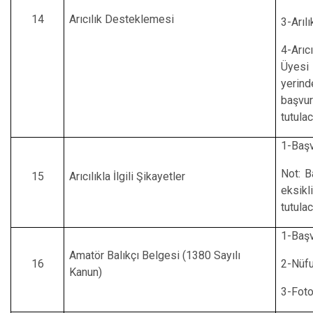
14
Arıcılık Desteklemesi
3-Arıl
4-Arıc
Üyesi 
yerin
başvu
tutulac
1-Başv
Not: B
15
Arıcılıkla İlgili Şikayetler
eksik
tutulac
1-Başv
Amatör Balıkçı Belgesi (1380 Sayılı
16
2-Nüfu
Kanun)
3-Foto