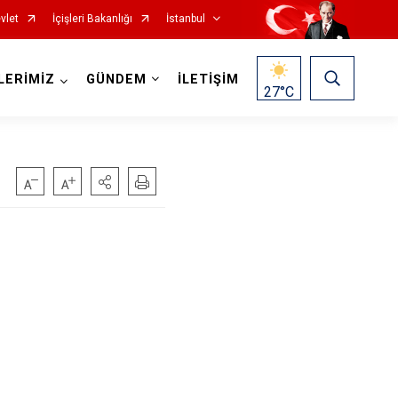
vlet
İçişleri Bakanlığı
İstanbul
LERİMİZ
GÜNDEM
İLETİŞİM
27
°C
Fatih
Sultanbeyli
Gaziosmanpaşa
Tuzla
Güngören
Ümraniye
Kadıköy
Üsküdar
Kağıthane
Zeytinburnu
Kartal
Arnavutköy
Küçükçekmece
Ataşehir