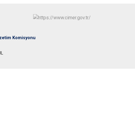
Maltepe
Başakşehir
Pendik
Beylikdüzü
ce
Sarıyer
Çekmeköy
Şile
Esenyurt
özetim Komisyonu
Silivri
Sancaktepe
Şişli
Sultangazi
UL