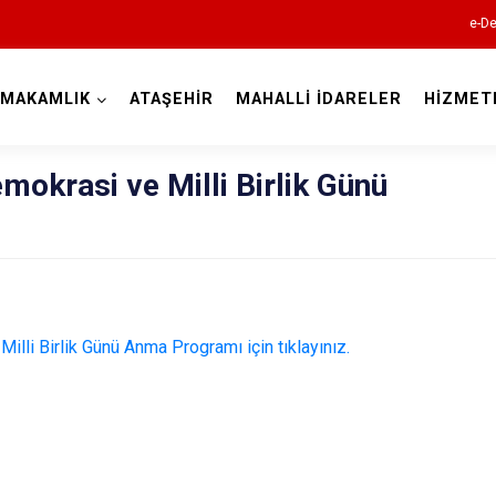
e-De
YMAKAMLIK
ATAŞEHİR
MAHALLİ İDARELER
HİZMET
İstanbul
okrasi ve Milli Birlik Günü
Adalar
Avcılar
Bağcılar
li Birlik Günü Anma Programı için tıklayınız.
Bahçelievler
Bakırköy
Bayrampaşa
Beşiktaş