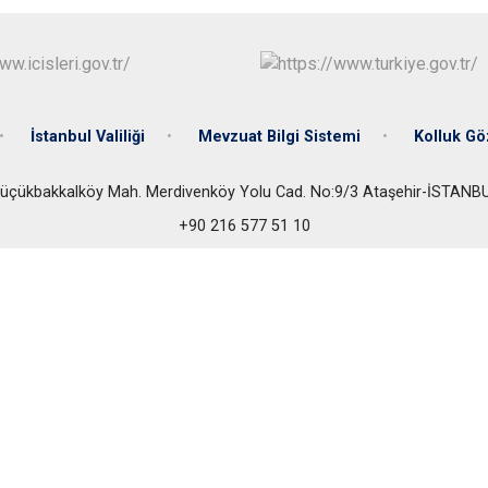
Beykoz
Beyoğlu
Büyükçekme
Çatalca
İstanbul Valiliği
Mevzuat Bilgi Sistemi
Kolluk G
Esenler
Eyüpsultan
üçükbakkalköy Mah. Merdivenköy Yolu Cad. No:9/3 Ataşehir-İSTANB
+90 216 577 51 10