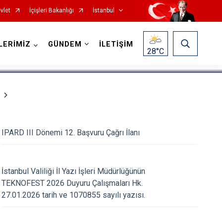
vlet
İçişleri Bakanlığı
İstanbul
1
/
5
LERİMİZ
GÜNDEM
İLETİŞİM
28
°C
Fatih
Sultanbeyli
Gaziosmanpaşa
Tuzla
IPARD III Dönemi 12. Başvuru Çağrı İlanı
Güngören
Ümraniye
Kadıköy
Üsküdar
İstanbul Valiliği İl Yazı İşleri Müdürlüğünün
Kağıthane
Zeytinburnu
TEKNOFEST 2026 Duyuru Çalışmaları Hk.
Kartal
Arnavutköy
27.01.2026 tarih ve 1070855 sayılı yazısı.
Küçükçekmece
Ataşehir