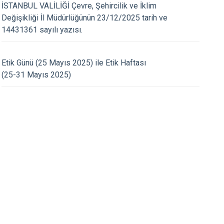
Maltepe
Başakşehir
İSTANBUL VALİLİĞİ Çevre, Şehircilik ve İklim
Değişikliği İl Müdürlüğünün 23/12/2025 tarih ve
Pendik
Beylikdüzü
14431361 sayılı yazısı.
27.07.2026
ce
Sarıyer
Çekmeköy
azeteciler Derneği
Enerji İşçileri Sendi
Şile
Esenyurt
ız Eren Arslan’a Hayırlı
Mahmud Altunsoy K
Etik Günü (25 Mayıs 2025) ile Etik Haftası
retinde Bulundular
Eren Arslan’a Hayırlı
Silivri
Sancaktepe
(25­-31 Mayıs 2025)
Bulundular
Şişli
Sultangazi