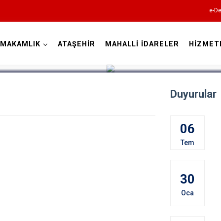
e-De
YMAKAMLIK
ATAŞEHİR
MAHALLİ İDARELER
HİZMET
İstanbul
Duyurular
Adalar
Avcılar
06
Bağcılar
Tem
Bahçelievler
Bakırköy
30
Bayrampaşa
Oca
Beşiktaş