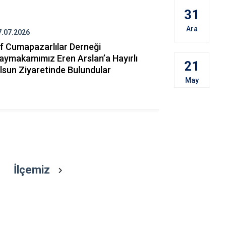
Beykoz
31
Beyoğlu
Ara
7.07.2026
27.07.2026
Büyükçekme
f Cumapazarlılar Derneği
Bağımsız G
Çatalca
aymakamımız Eren Arslan’a Hayırlı
Kaymakamım
21
lsun Ziyaretinde Bulundular
Olsun Ziya
Esenler
May
Eyüpsultan
İlçemiz